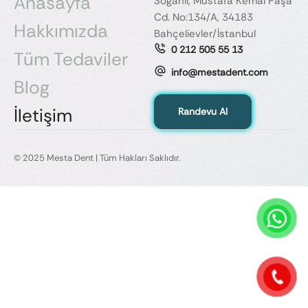
Anasayfa
Soğanlı, Mustafa Kemal Paşa
Cd. No:134/A, 34183
Hakkımızda
Bahçelievler/İstanbul
0 212 505 55 13
Tüm Tedaviler
info@mestadent.com
Blog
İletişim
Randevu Al
© 2025 Mesta Dent | Tüm Hakları Saklıdır.